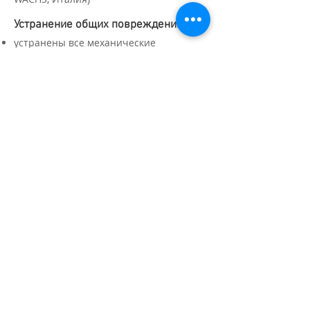
Устранение общих повреждений
устранены все механические
повреждения (сколы, щели и вмятины);
Подготовка к нанесению финишного
покрытия
тщательная вышлифовка всех деталей
перед нанесением нескольких слоёв
грунта; нанесение нескольких слоёв
грунта с тщательной вышлифовкой
каждого слоя;
Нанесение финишного покрытия
покрытие сверхпрочным
полиуретановым лаком ТZ 36 с высокой
стойкостью к образованию царапин
(производитель: Sayerlak, Италия).
Степень блеска: 40 %