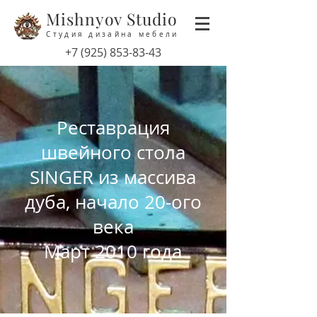
Mishnyov Studio
Студия дизайна мебели
‭+7
(925) 853-83-43
Реставрация
швейного стола
SINGER из массива
дуба, начало 20-ого
века
Март 2010 года