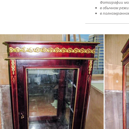
​Фотографии мо
в обычном режи
в полноэкранно