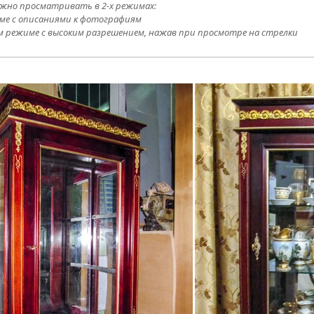
жно просматривать в 2-х режимах:
ме с описаниями к фотографиям
м режиме с высоким разрешением, нажав при просмотре на стрелки