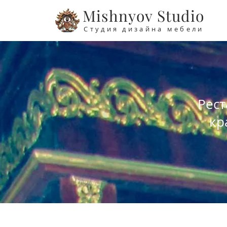
Mishnyov Studio
Студия дизайна мебели
Рест
кр