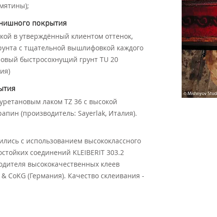
мятины);
инишного покрытия
кой в утверждённый клиентом оттенок,
грунта с тщательной вышлифовкой каждого
новый быстросохнущий грунт TU 20
ия)
ытия
ретановым лаком ТZ 36 с высокой
апин (производитель: Sayerlak, Италия).
ились с использованием высококлассного
остойких соединений KLEIBERIT 303.2
одителя высококачественных клеев
& CoKG (Германия). Качество склеивания -