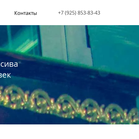
‭+7 (925) 853-83-43‬
Контакты
ссива
век