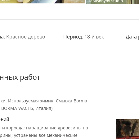
а:
Красное дерево
Период:
18-й век
Дата
нных работ
ски. Используемая химия: Смывка Borma
ь: BORMA WACHS, Италия)
ений
сти короеда; наращивание древесины на
рины; устранены все механические