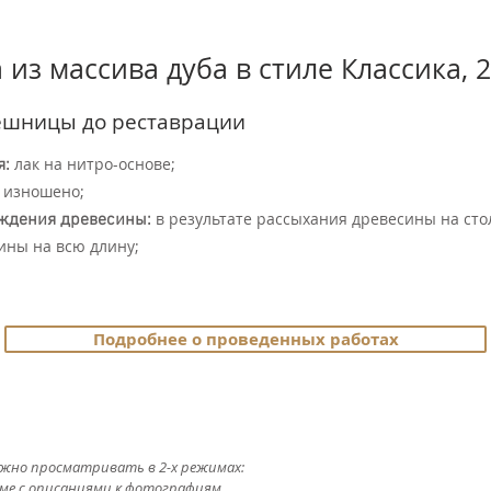
из массива дуба в стиле Классика, 2
ешницы до реставрации
лак на нитро-основе;
я:
изношено;
в результате рассыхания древесины на ст
ждения древесины:
ины на всю длину;
Подробнее о проведенных работах
жно просматривать в 2-х режимах:
ме с описаниями к фотографиям