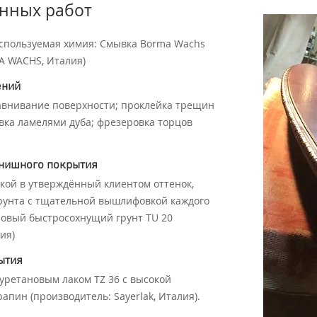
нных работ
Используемая химия: Смывка Borma Wachs
A WACHS, Италия)
ений
авнивание поверхности; проклейка трещин
вка ламелями дуба; фрезеровка торцов
инишного покрытия
кой в утверждённый клиентом оттенок,
грунта с тщательной вышлифовкой каждого
новый быстросохнущий грунт TU 20
ия)
ытия
ретановым лаком ТZ 36 с высокой
апин (производитель: Sayerlak, Италия).