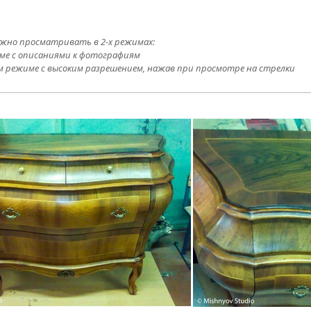
жно просматривать в 2-х режимах:
ме с описаниями к фотографиям
м режиме с высоким разрешением, нажав при просмотре на стрелки