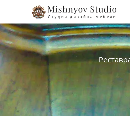
Mishnyov Studio
Студия дизайна мебели
Реставр