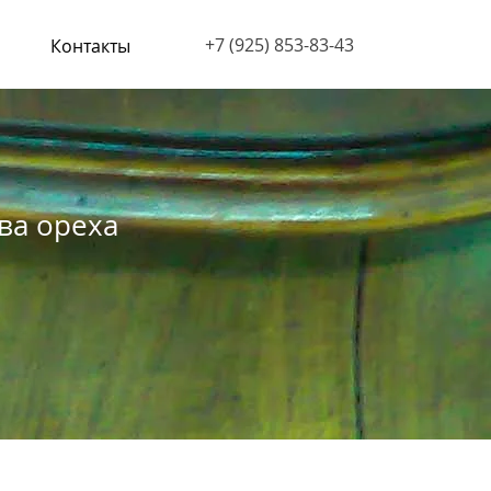
‭+7 (925) 853-83-43‬
Контакты
ва ореха