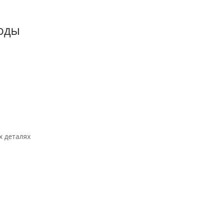
годы
х деталях