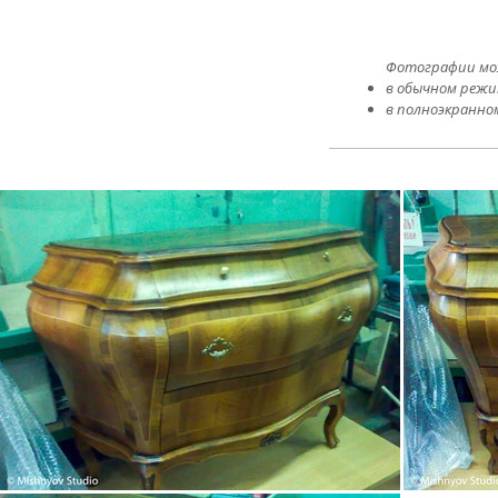
​Фотографии мо
в обычном режи
в полноэкранно