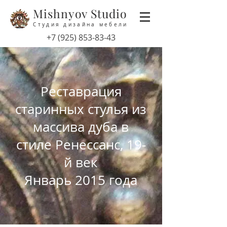
Mishnyov Studio
Студия дизайна мебели
‭+7
(925) 853-83-43
Реставрация
старинных стулья из
массива дуба в
стиле Ренессанс, 19-
й век
Январь 2015 года