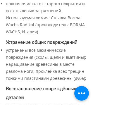
полная очистка от старого покрытия и
всех пылевых загрязнений.
Используемая химия: Смывка Borma
Wachs Radikal (производитель: BORMA
WACHS, Италия)
Устранение общих повреждений
устранены все механические
повреждения (сколы, щели и вмятины);
наращивание древесины в месте
разлома ноги; проклейка всех трещин
тонкими пластинами древесины (дуба);
Восстановление повреждённых
деталей
изготовление точных копий утерянных
деталей, имеющих в наличии хотя бы
один сохранившийся аналог: 3 точёных
навершия;