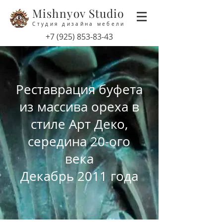
Mishnyov Studio
Студия дизайна мебели
‭+7
(925) 853-83-43
Реставрация буфета
из массива ореха в
стиле Арт Деко,
середина 20-ого
века
Декабрь 2011 года