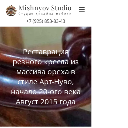
Mishnyov Studio
Студия дизайна мебели
‭+7
(925) 853-83-43
Реставрация
резного кресла из
массива ореха в
стиле Арт-Нуво,
начало 20-ого века
Август 2015 года